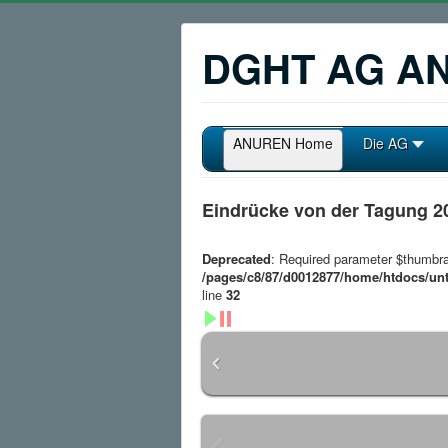
DGHT AG A
ANUREN Home
Die AG
Eindrücke von der Tagung 2
Deprecated
: Required parameter $thumbra
/pages/c8/87/d0012877/home/htdocs/un
line
32