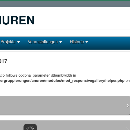
NUREN
Projekte
Veranstaltungen
Historie
017
tio follows optional parameter $thumbwidth in
tergruppierungen/anuren/modules/mod_responsivegallery/helper.php
on